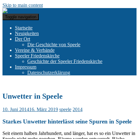
Skip to main content
Toggle navigation
Startseite
Neuigkeiten
Der Ort
Die Geschichte von Speele
Vereine & Verbände
Speeler Friedenskirche
Geschichte der Speeler Friedenskirche
Impressum
Datenschutzerklärung
Unwetter in Speele
10. Juni 2014
16. März 2019
speele
2014
Starkes Unwetter hinterlässt seine Spuren in Speele
Seit einem halben Jahrhundert, und länger, hat es so ein Unwetter in
Speele nicht mehr gegeben. Bäume wurden entwurzelt, Bäche