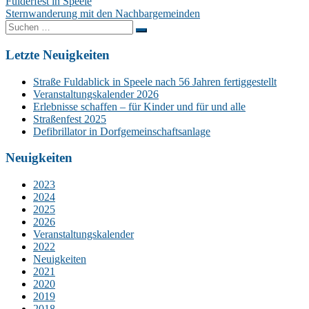
Beitragsnavigation
Fulderfest in Speele
Sternwanderung mit den Nachbargemeinden
Suchen
nach:
Letzte Neuigkeiten
Straße Fuldablick in Speele nach 56 Jahren fertiggestellt
Veranstaltungskalender 2026
Erlebnisse schaffen – für Kinder und für und alle
Straßenfest 2025
Defibrillator in Dorfgemeinschaftsanlage
Neuigkeiten
2023
2024
2025
2026
Veranstaltungskalender
2022
Neuigkeiten
2021
2020
2019
2018