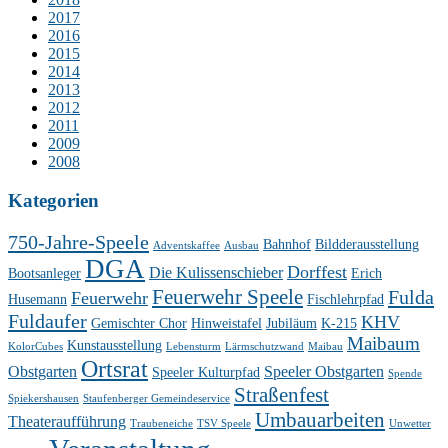
2017
2016
2015
2014
2013
2012
2011
2009
2008
Kategorien
750-Jahre-Speele
Bahnhof
Bildderausstellung
Adventskaffee
Ausbau
DGA
Dorffest
Die Kulissenschieber
Bootsanleger
Erich
Feuerwehr Speele
Fulda
Feuerwehr
Husemann
Fischlehrpfad
Fuldaufer
KHV
Gemischter Chor
Hinweistafel
Jubiläum
K-215
Maibaum
Kunstausstellung
KolorCubes
Lebensturm
Lärmschutzwand
Maibau
Ortsrat
Obstgarten
Speeler Obstgarten
Speeler Kulturpfad
Spende
Straßenfest
Spiekershausen
Staufenberger Gemeindeservice
Umbauarbeiten
Theateraufführung
Traubeneiche
TSV Speele
Unwetter