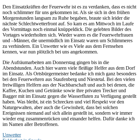
Den Einsatzkräften der Feuerwehr ist es zu verdanken, dass es nicht
noch schlimmer für uns gekommen ist. Als sie sich in den frühen
Morgenstunden langsam zu Ruhe begaben, braute sich leider die
nächste Schlechtwetterfront auf. So kam es am Mittwoch im Laufe
des Vormittags noch einmal knüppeldick. Die gelebten Bilder des
Vortages wiederholten sich. Wieder waren es die Feuerwehrfrauen
und –Männer, die unermüdlich im Einsatz waren um Schlimmeres
zu verhindern. Ein Unwetter wie es Viele aus dem Fernsehen
kennen, war nun plötzlich bei uns angekommen.
Die Aufräumarbeiten am Donnerstag gingen bis in die
Abendstunden. Auch hier waren viele fleißige Helfer aus dem Dorf
im Einsatz. Als Ortsbürgermeister bedanke ich mich ganz besonders
bei den Feuerwehren aus Staufenberg und Niestetal. Bei den vielen
freiwilligen Helfern aus der Nachbarschaft und auch bei denen, die
Kaffee, Kuchen und Getränke sowie ihre privaten Trecker und
Bagger mit im Einsatz gegen die Wasserfluten zu Verfügung gestellt
haben. Was bleibt, ist ein Schrecken und viel Respekt vor den
Naturgewalten, aber auch die Gewissheit, dass bei solchen
Ereignissen niemand auf sich allein gestellt ist, sondern wir immer
wieder eng zusammenrücken und einander helfen. Dafür danke ich
im Namen aller Betroffenen.
Unwetter