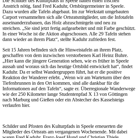
Die Schilder des Kulturpfads in Speele hatten einen frischen
Anstrich nötig, fand Fred Kaduhr, Ortsbürgermeister in Speele.
Dazu wurden alle Tafeln abgebaut. Im zur Werkstatt umgebauten
Carport versammelten sich alle Ortsratsmitglieder, um die Infotafeln
auseinanderzubauen, das Holz abzuschmirgeln und neu zu
streichen. „Sie sind jetzt fertig aufgearbeitet und mit Farbe geschützt.
In einer Woche ist die Aktion abgeschossen. Alle 29 Tafeln stehen
dann wieder an ihrem Platz“, stellte Kaduhr zufrieden fest.
Seit 15 Jahren befinden sich die Hinweistafeln an ihrem Platz,
geschaffen von dem inzwischen verstorbenen Karl Heinz Buhre.
„Hier kann die jüngere Generation sehen, wie es früher in Speele
aussah und woraus sich das heutige Ortsbild entwickelt hat“, findet
Kaduhr. Da er selbst Wandergruppen führt, hat er die positive
Reaktion der Wanderer erlebt. „Wenn wir am Warteturm über den
Tiefenbrunnen in den Ort kommen, sind alle dankbar für die
Informationen auf den Tafeln“, sagte er. Überregionale Wanderwege
wie der 250 Kilometer lange Studentenpfad X 13 von Göttingen
nach Marburg und Gießen oder ein Abstecher des Kasselsteigs
verlaufen hier.
Schilder und Pfosten des Kulturpfads in Speele erneuerten die
Mitglieder des Ortsrats am vergangenen Wochenende. Mit dabei
waren Fred Kaduhr, Franz-Josef Hund und Christian Thiele.