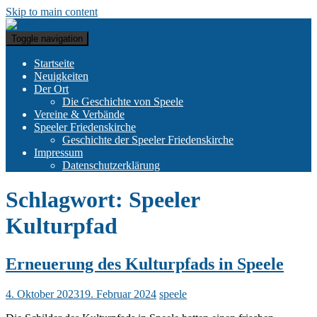
Skip to main content
Toggle navigation
Startseite
Neuigkeiten
Der Ort
Die Geschichte von Speele
Vereine & Verbände
Speeler Friedenskirche
Geschichte der Speeler Friedenskirche
Impressum
Datenschutzerklärung
Schlagwort:
Speeler
Kulturpfad
Erneuerung des Kulturpfads in Speele
4. Oktober 2023
19. Februar 2024
speele