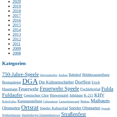
2020
2019
2018
2017
2016
2015
2014
2013
2012
2011
2009
2008
Kategorien
750-Jahre-Speele
Bahnhof
Bildderausstellung
Adventskaffee
Ausbau
DGA
Dorffest
Die Kulissenschieber
Bootsanleger
Erich
Feuerwehr Speele
Fulda
Feuerwehr
Husemann
Fischlehrpfad
Fuldaufer
KHV
Gemischter Chor
Hinweistafel
Jubiläum
K-215
Maibaum
Kunstausstellung
KolorCubes
Lebensturm
Lärmschutzwand
Maibau
Ortsrat
Obstgarten
Speeler Obstgarten
Speeler Kulturpfad
Spende
Straßenfest
Spiekershausen
Staufenberger Gemeindeservice