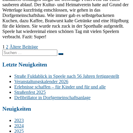
sauberen ablauf. Der Kultur- und Heimatverein hatte auf Grund der
Wetterlage kurzfristig entschlossen, wir gehen in das
Dorfgemeinschaftshau. Wie immer gab es selbstgebackenen
Kuchen, dazu Kaffee, Bratwurst kalte Getränke und eine Hüpfburg
für die kleinen. Sie wurde ruck zuck in der Sporthalle aufgestellt.
Speele hat wiedereimal einen schönen Tag mit vielen Speelern
verbracht. Fazit: Super!
Seitennummerierung
1
2
Ältere Beiträge
Suchen
der
nach:
Beiträge
Letzte Neuigkeiten
Straße Fuldablick in Speele nach 56 Jahren fertiggestellt
Veranstaltungskalender 2026
Erlebnisse schaffen – für Kinder und für und alle
Straßenfest 2025
Defibrillator in Dorfgemeinschaftsanlage
Neuigkeiten
2023
2024
2025