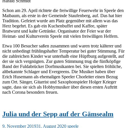
Harald Schmidt
Schon am 29. April richtete die freiwillige Feuerwehr in Speele den
Maibaum, als erste in der Gemeinde Staufenberg, auf. Das hat hier
Tradition. Gefeiert wurde am Platz gegenüber mit allem was das
Herz begehrt. Es gab ein Kuchenbuffet und Kaffee, später
Bratwurst und kalte Getränke. Organisator der Feier war der
Heimat- und Kulturverein Speele mit vielen freiwilligen Helfern.
Etwa 100 Besucher saßen zusammen und waren trotz kälterer und
nicht unbedingt frühlingshafter Temperatur bei guter Stimmung. Für
die zahlreichen Kinder war unterhalb eine Hüpfburg aufgestellt, auf
der sie sich vergnügten. Zur guten Stimmung trug die fünfköpfige
Band der Fuldabrücker Dorfmusikanten bei. Sie spielten fröhliche,
altbekannte Schlager und Evergreens. Die Musiker haben über
Erich Husemann als ehemaligen Speeler Chorleiter einen Bezug
zum Ort. Sänger, Gitarrist und Saxophonspieler Holger Krieger
sagte, dass sie sich als Hobbymusiker über diesen ersten Auftritt
nach Corona besonders freuen.
Julia und der Sepp auf der Gämsealm
9. November 2019
31. August 2020
speele