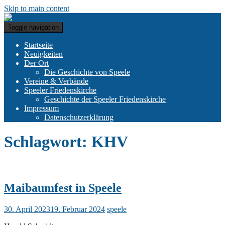
Skip to main content
Toggle navigation
Startseite
Neuigkeiten
Der Ort
Die Geschichte von Speele
Vereine & Verbände
Speeler Friedenskirche
Geschichte der Speeler Friedenskirche
Impressum
Datenschutzerklärung
Schlagwort:
KHV
Maibaumfest in Speele
30. April 2023
19. Februar 2024
speele