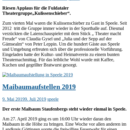
Riesen Applaus für die Fuldataler
Theatergruppe„Kulissenschieber“.
Zum vierten Mal waren die Kulissenschieber zu Gast in Speele. Seit
2012 tritt die Gruppe immer wieder in der Sporthalle auf. Diesmal
verzückten die Laienschauspieler mit dem Stück „ Theater macht
Freude“ von Claudia Gysel und „Julia und der Sepp auf der
Gämsealm“ von Peter Leppin. Um die hundert Gäste aus Speele
und Umgebung erfreuten sich über die professionelle Vorführung.
Eingeladen hatte der Kultur- und Heimatverein zu einem bunten
Theaternachmittag. Für das leibliche Wohl wurde mit Kaffee,
Kuchen und gegrillter Bratwurst gesorgt.
Maibaumaufstellen 2019
9. Mai 2019
9. Juli 2019
speele
Der erste Maibaum Staufenbergs steht wieder einmal in Speele.
Am 27. April 2019 ging es um 16:00 Uhr wieder daran den
Maibaum in die Höhe zu bringen. Eine Woche vor allen anderen im
Landkreis Göttingen sorgte die freiwillige Feuerwehr für einen