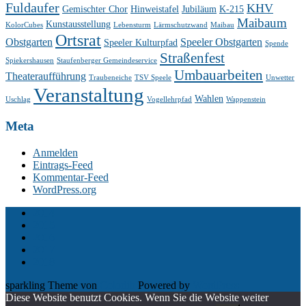
Fuldaufer
KHV
Gemischter Chor
Hinweistafel
Jubiläum
K-215
Maibaum
Kunstausstellung
KolorCubes
Lebensturm
Lärmschutzwand
Maibau
Ortsrat
Obstgarten
Speeler Obstgarten
Speeler Kulturpfad
Spende
Straßenfest
Spiekershausen
Staufenberger Gemeindeservice
Umbauarbeiten
Theateraufführung
Traubeneiche
TSV Speele
Unwetter
Veranstaltung
Wahlen
Uschlag
Vogellehrpfad
Wappenstein
Meta
Anmelden
Eintrags-Feed
Kommentar-Feed
WordPress.org
2014
2015
2016
2017
2018
sparkling Theme von
Colorlib
Powered by
WordPress
Diese Website benutzt Cookies. Wenn Sie die Website weiter