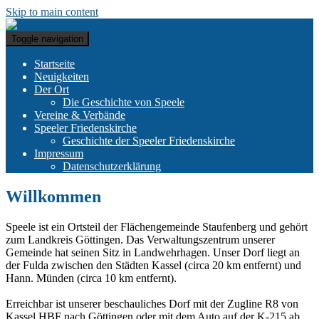
Skip to main content
Toggle navigation
Startseite
Neuigkeiten
Der Ort
Die Geschichte von Speele
Vereine & Verbände
Speeler Friedenskirche
Geschichte der Speeler Friedenskirche
Impressum
Datenschutzerklärung
Willkommen
Speele ist ein Ortsteil der Flächengemeinde Staufenberg und gehört
zum Landkreis Göttingen. Das Verwaltungszentrum unserer
Gemeinde hat seinen Sitz in Landwehrhagen. Unser Dorf liegt an
der Fulda zwischen den Städten Kassel (circa 20 km entfernt) und
Hann. Münden (circa 10 km entfernt).
Erreichbar ist unserer beschauliches Dorf mit der Zugline R8 von
Kassel HBF nach Göttingen oder mit dem Auto auf der K-215 ab