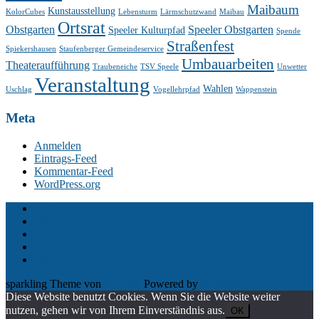
Maibaum
Kunstausstellung
KolorCubes
Lebensturm
Lärmschutzwand
Maibau
Ortsrat
Obstgarten
Speeler Obstgarten
Speeler Kulturpfad
Spende
Straßenfest
Spiekershausen
Staufenberger Gemeindeservice
Umbauarbeiten
Theateraufführung
Traubeneiche
TSV Speele
Unwetter
Veranstaltung
Wahlen
Uschlag
Vogellehrpfad
Wappenstein
Meta
Anmelden
Eintrags-Feed
Kommentar-Feed
WordPress.org
2014
2015
2016
2017
2018
sparkling Theme von
Colorlib
Powered by
WordPress
Diese Website benutzt Cookies. Wenn Sie die Website weiter
nutzen, gehen wir von Ihrem Einverständnis aus.
OK