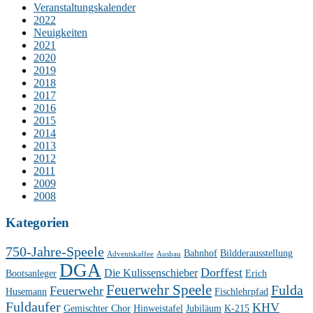
Veranstaltungskalender
2022
Neuigkeiten
2021
2020
2019
2018
2017
2016
2015
2014
2013
2012
2011
2009
2008
Kategorien
750-Jahre-Speele
Bahnhof
Bildderausstellung
Adventskaffee
Ausbau
DGA
Dorffest
Die Kulissenschieber
Bootsanleger
Erich
Feuerwehr Speele
Fulda
Feuerwehr
Husemann
Fischlehrpfad
Fuldaufer
KHV
Gemischter Chor
Hinweistafel
Jubiläum
K-215