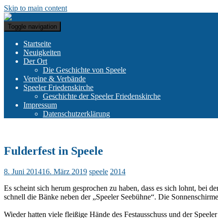
Skip to main content
Toggle navigation
Startseite
Neuigkeiten
Der Ort
Die Geschichte von Speele
Vereine & Verbände
Speeler Friedenskirche
Geschichte der Speeler Friedenskirche
Impressum
Datenschutzerklärung
Fulderfest in Speele
8. Juni 2014
16. März 2019
speele
2014
Es scheint sich herum gesprochen zu haben, dass es sich lohnt, bei 
schnell die Bänke neben der „Speeler Seebühne“. Die Sonnenschirme f
Wieder hatten viele fleißige Hände des Festausschuss und der Speele