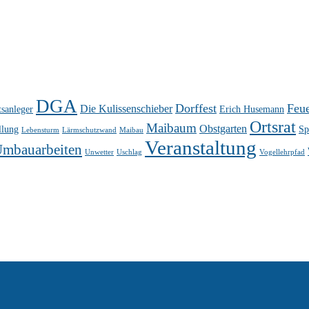
DGA
Dorffest
Feu
Die Kulissenschieber
sanleger
Erich Husemann
Ortsrat
Maibaum
Obstgarten
llung
Sp
Lebensturm
Lärmschutzwand
Maibau
Veranstaltung
mbauarbeiten
Unwetter
Uschlag
Vogellehrpfad