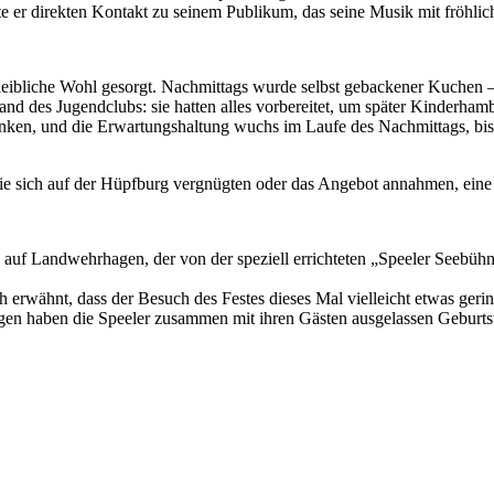
atte er direkten Kontakt zu seinem Publikum, das seine Musik mit fröh
s leibliche Wohl gesorgt. Nachmittags wurde selbst gebackener Kuchen
 des Jugendclubs: sie hatten alles vorbereitet, um später Kinderham
nken, und die Erwartungshaltung wuchs im Laufe des Nachmittags, bis 
die sich auf der Hüpfburg vergnügten oder das Angebot annahmen, eine
auf Landwehrhagen, der von der speziell errichteten „Speeler Seebühne
 erwähnt, dass der Besuch des Festes dieses Mal vielleicht etwas geri
tingen haben die Speeler zusammen mit ihren Gästen ausgelassen Geburts