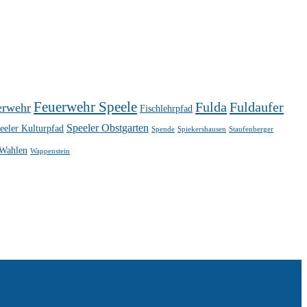
Feuerwehr Speele
Fulda
Fuldaufer
erwehr
Fischlehrpfad
Speeler Obstgarten
eeler Kulturpfad
Spende
Spiekershausen
Staufenberger
Wahlen
Wappenstein