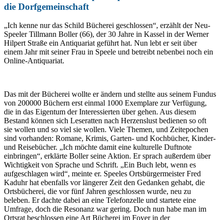
die Dorfgemeinschaft
„Ich kenne nur das Schild Bücherei geschlossen“, erzählt der Neu-
Speeler Tillmann Boller (66), der 30 Jahre in Kassel in der Werner
Hilpert Straße ein Antiquariat geführt hat. Nun lebt er seit über
einem Jahr mit seiner Frau in Speele und betreibt nebenbei noch ein
Online-Antiquariat.
Das mit der Bücherei wollte er ändern und stellte aus seinem Fundus
von 200000 Büchern erst einmal 1000 Exemplare zur Verfügung,
die in das Eigentum der Interessierten über gehen. Aus diesem
Bestand können sich Leseratten nach Herzenslust bedienen so oft
sie wollen und so viel sie wollen. Viele Themen, und Zeitepochen
sind vorhanden: Romane, Krimis, Garten- und Kochbücher, Kinder-
und Reisebücher. „Ich möchte damit eine kulturelle Duftnote
einbringen“, erklärte Boller seine Aktion. Er sprach außerdem über
Wichtigkeit von Sprache und Schrift. „Ein Buch lebt, wenn es
aufgeschlagen wird“, meinte er. Speeles Ortsbürgermeister Fred
Kaduhr hat ebenfalls vor längerer Zeit den Gedanken gehabt, die
Ortsbücherei, die vor fünf Jahren geschlossen wurde, neu zu
beleben. Er dachte dabei an eine Telefonzelle und startete eine
Umfrage, doch die Resonanz war gering. Doch nun habe man im
Ortsrat beschlossen eine Art Bücherei im Foyer in der