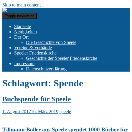
Skip to main content
Toggle navigation
Startseite
Neuigkeiten
Der Ort
Die Geschichte von Speele
Vereine & Verbände
Speeler Friedenskirche
Geschichte der Speeler Friedenskirche
Impressum
Datenschutzerklärung
Schlagwort:
Spende
Buchspende für Speele
1. August 2017
16. März 2019
speele
Tillmann Boller aus Speele spendet 1000 Bücher für