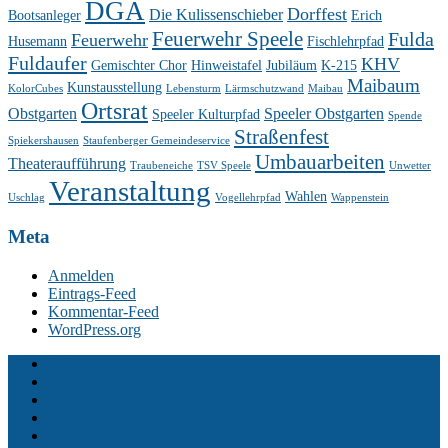
DGA
Dorffest
Die Kulissenschieber
Bootsanleger
Erich
Feuerwehr Speele
Fulda
Feuerwehr
Husemann
Fischlehrpfad
Fuldaufer
KHV
Gemischter Chor
Hinweistafel
Jubiläum
K-215
Maibaum
Kunstausstellung
KolorCubes
Lebensturm
Lärmschutzwand
Maibau
Ortsrat
Obstgarten
Speeler Obstgarten
Speeler Kulturpfad
Spende
Straßenfest
Spiekershausen
Staufenberger Gemeindeservice
Umbauarbeiten
Theateraufführung
Traubeneiche
TSV Speele
Unwetter
Veranstaltung
Wahlen
Uschlag
Vogellehrpfad
Wappenstein
Meta
Anmelden
Eintrags-Feed
Kommentar-Feed
WordPress.org
2014
2015
2016
2017
2018