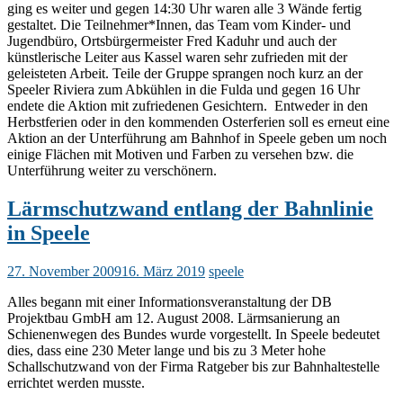
ging es weiter und gegen 14:30 Uhr waren alle 3 Wände fertig
gestaltet. Die Teilnehmer*Innen, das Team vom Kinder- und
Jugendbüro, Ortsbürgermeister Fred Kaduhr und auch der
künstlerische Leiter aus Kassel waren sehr zufrieden mit der
geleisteten Arbeit. Teile der Gruppe sprangen noch kurz an der
Speeler Riviera zum Abkühlen in die Fulda und gegen 16 Uhr
endete die Aktion mit zufriedenen Gesichtern. Entweder in den
Herbstferien oder in den kommenden Osterferien soll es erneut eine
Aktion an der Unterführung am Bahnhof in Speele geben um noch
einige Flächen mit Motiven und Farben zu versehen bzw. die
Unterführung weiter zu verschönern.
Lärmschutzwand entlang der Bahnlinie
in Speele
27. November 2009
16. März 2019
speele
Alles begann mit einer Informationsveranstaltung der DB
Projektbau GmbH am 12. August 2008. Lärmsanierung an
Schienenwegen des Bundes wurde vorgestellt. In Speele bedeutet
dies, dass eine 230 Meter lange und bis zu 3 Meter hohe
Schallschutzwand von der Firma Ratgeber bis zur Bahnhaltestelle
errichtet werden musste.