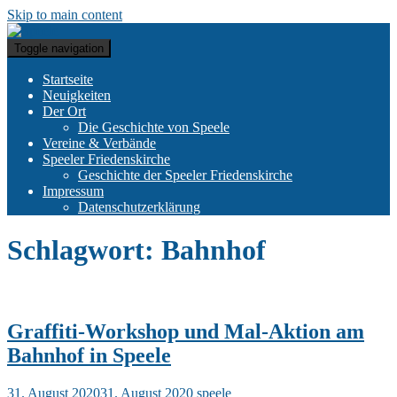
Skip to main content
Toggle navigation
Startseite
Neuigkeiten
Der Ort
Die Geschichte von Speele
Vereine & Verbände
Speeler Friedenskirche
Geschichte der Speeler Friedenskirche
Impressum
Datenschutzerklärung
Schlagwort:
Bahnhof
Graffiti-Workshop und Mal-Aktion am
Bahnhof in Speele
31. August 2020
31. August 2020
speele