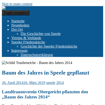
Skip to main content
Toggle navigation
Startseite
Neuigkeiten
Der Ort
Die Geschichte von Speele
Vereine & Verbände
Speeler Friedenskirche
Geschichte der Speeler Friedenskirche
Impressum
Datenschutzerklärung
Baum des Jahres in Speele gepflanzt
26. April 2014
16. März 2019
speele
2014
Landfrauenverein Obergericht pflanzten den
„Baum des Jahres 2014“