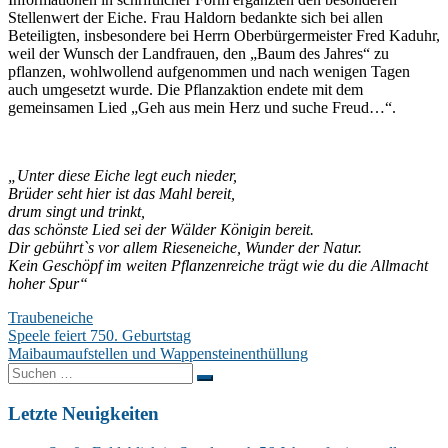
Stellenwert der Eiche. Frau Haldorn bedankte sich bei allen
Beteiligten, insbesondere bei Herrn Oberbürgermeister Fred Kaduhr,
weil der Wunsch der Landfrauen, den „Baum des Jahres“ zu
pflanzen, wohlwollend aufgenommen und nach wenigen Tagen
auch umgesetzt wurde. Die Pflanzaktion endete mit dem
gemeinsamen Lied „Geh aus mein Herz und suche Freud…“.
„Unter diese Eiche legt euch nieder,
Brüder seht hier ist das Mahl bereit,
drum singt und trinkt,
das schönste Lied sei der Wälder Königin bereit.
Dir gebührt`s vor allem Rieseneiche, Wunder der Natur.
Kein Geschöpf im weiten Pflanzenreiche trägt wie du die Allmacht
hoher Spur“
Traubeneiche
Beitragsnavigation
Speele feiert 750. Geburtstag
Maibaumaufstellen und Wappensteinenthüllung
Suchen
nach:
Letzte Neuigkeiten