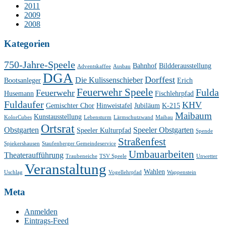
2011
2009
2008
Kategorien
750-Jahre-Speele
Bahnhof
Bildderausstellung
Adventskaffee
Ausbau
DGA
Dorffest
Die Kulissenschieber
Bootsanleger
Erich
Feuerwehr Speele
Fulda
Feuerwehr
Husemann
Fischlehrpfad
Fuldaufer
KHV
Gemischter Chor
Hinweistafel
Jubiläum
K-215
Maibaum
Kunstausstellung
KolorCubes
Lebensturm
Lärmschutzwand
Maibau
Ortsrat
Obstgarten
Speeler Obstgarten
Speeler Kulturpfad
Spende
Straßenfest
Spiekershausen
Staufenberger Gemeindeservice
Umbauarbeiten
Theateraufführung
Traubeneiche
TSV Speele
Unwetter
Veranstaltung
Wahlen
Uschlag
Vogellehrpfad
Wappenstein
Meta
Anmelden
Eintrags-Feed