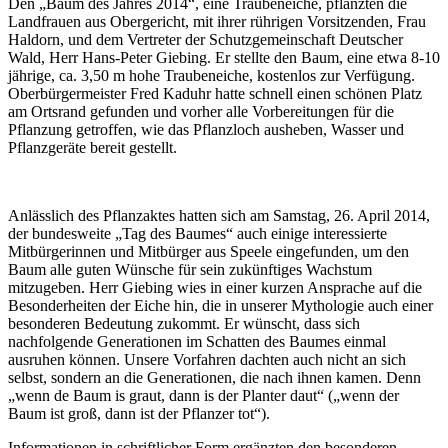
Den „Baum des Jahres 2014“, eine Traubeneiche, pflanzten die
Landfrauen aus Obergericht, mit ihrer rührigen Vorsitzenden, Frau
Haldorn, und dem Vertreter der Schutzgemeinschaft Deutscher
Wald, Herr Hans-Peter Giebing. Er stellte den Baum, eine etwa 8-10
jährige, ca. 3,50 m hohe Traubeneiche, kostenlos zur Verfügung.
Oberbürgermeister Fred Kaduhr hatte schnell einen schönen Platz
am Ortsrand gefunden und vorher alle Vorbereitungen für die
Pflanzung getroffen, wie das Pflanzloch ausheben, Wasser und
Pflanzgeräte bereit gestellt.
Anlässlich des Pflanzaktes hatten sich am Samstag, 26. April 2014,
der bundesweite „Tag des Baumes“ auch einige interessierte
Mitbürgerinnen und Mitbürger aus Speele eingefunden, um den
Baum alle guten Wünsche für sein zukünftiges Wachstum
mitzugeben. Herr Giebing wies in einer kurzen Ansprache auf die
Besonderheiten der Eiche hin, die in unserer Mythologie auch einer
besonderen Bedeutung zukommt. Er wünscht, dass sich
nachfolgende Generationen im Schatten des Baumes einmal
ausruhen können. Unsere Vorfahren dachten auch nicht an sich
selbst, sondern an die Generationen, die nach ihnen kamen. Denn
„wenn de Baum is graut, dann is der Planter daut“ („wenn der
Baum ist groß, dann ist der Pflanzer tot“).
Informationen in schriftlicher Form ergänzten den besonderen