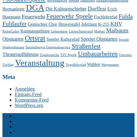
Bahnhof
Bildderausstellung
Adventskaffee
Ausbau
DGA
Dorffest
Die Kulissenschieber
Bootsanleger
Erich
Feuerwehr Speele
Fulda
Feuerwehr
Husemann
Fischlehrpfad
Fuldaufer
KHV
Gemischter Chor
Hinweistafel
Jubiläum
K-215
Maibaum
Kunstausstellung
KolorCubes
Lebensturm
Lärmschutzwand
Maibau
Ortsrat
Obstgarten
Speeler Obstgarten
Speeler Kulturpfad
Spende
Straßenfest
Spiekershausen
Staufenberger Gemeindeservice
Umbauarbeiten
Theateraufführung
Traubeneiche
TSV Speele
Unwetter
Veranstaltung
Wahlen
Uschlag
Vogellehrpfad
Wappenstein
Meta
Anmelden
Eintrags-Feed
Kommentar-Feed
WordPress.org
2014
2015
2016
2017