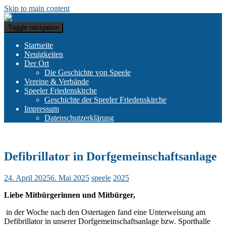
Skip to main content
Toggle navigation
Startseite
Neuigkeiten
Der Ort
Die Geschichte von Speele
Vereine & Verbände
Speeler Friedenskirche
Geschichte der Speeler Friedenskirche
Impressum
Datenschutzerklärung
Defibrillator in Dorfgemeinschaftsanlage
24. April 2025
6. Mai 2025
speele
2025
Liebe Mitbürgerinnen und Mitbürger,
in der Woche nach den Ostertagen fand eine Unterweisung am
Defibrillator in unserer Dorfgemeinschaftsanlage bzw. Sporthalle