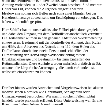
wenn die betroffene Person bewusstlos ist und keine normale
Atmung vorhanden ist – oder Zweifel daran bestehen. Sind mehrere
Helfer vor Ort, können die Aufgaben aufgeteilt werden.
Idealerweise sollten sich Helfer nach etwa zwei Minuten bei der
Herzdruckmassage abwechseln, um Erschöpfung vorzubeugen. Das
haben wir deutlich gespürt.
Herr Schiffer hat mit uns realitätsnahe Fallbeispiele durchgespielt
und dabei den Umgang mit dem Defibrillator anschaulich vermittelt.
Die Teilnehmer wurden in den genauen Ablauf der Wiederbelebung
eingewiesen: Beginnend mit der Kontrolle der Atmung, dem Rufen
um Hilfe, dem Absetzen des Notrufs unter 112, dem Holen des
Defibrillators durch eine zweite Person und schließlich der
Durchführung der Herz-Lungen-Wiederbelebung mittels
Brustdruckmassage und Beatmung – bis zum Eintreffen des
Rettungsdienstes. Diese Abläufe wurden mehrfach praktisch geübt,
um auch die körperliche Anstrengung, die damit verbunden ist,
realistisch einschätzen zu können.
Darüber hinaus wurden Anzeichen und Vorgehensweisen bei akuten
medizinischen Notfällen wie Herzinfarkt, Schlaganfall oder
Unterzuckerung besprochen. Wie man in solchen Fällen richtig
handelt, wurde praxisnah erläutert. Diese Unterweisung war für alle
Beteiligten äußerst lehrreich und wertvoll.