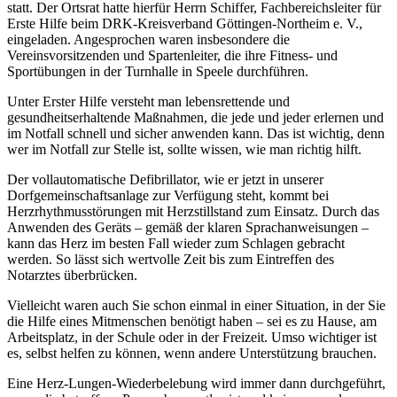
statt. Der Ortsrat hatte hierfür Herrn Schiffer, Fachbereichsleiter für
Erste Hilfe beim DRK-Kreisverband Göttingen-Northeim e. V.,
eingeladen. Angesprochen waren insbesondere die
Vereinsvorsitzenden und Spartenleiter, die ihre Fitness- und
Sportübungen in der Turnhalle in Speele durchführen.
Unter Erster Hilfe versteht man lebensrettende und
gesundheitserhaltende Maßnahmen, die jede und jeder erlernen und
im Notfall schnell und sicher anwenden kann. Das ist wichtig, denn
wer im Notfall zur Stelle ist, sollte wissen, wie man richtig hilft.
Der vollautomatische Defibrillator, wie er jetzt in unserer
Dorfgemeinschaftsanlage zur Verfügung steht, kommt bei
Herzrhythmusstörungen mit Herzstillstand zum Einsatz. Durch das
Anwenden des Geräts – gemäß der klaren Sprachanweisungen –
kann das Herz im besten Fall wieder zum Schlagen gebracht
werden. So lässt sich wertvolle Zeit bis zum Eintreffen des
Notarztes überbrücken.
Vielleicht waren auch Sie schon einmal in einer Situation, in der Sie
die Hilfe eines Mitmenschen benötigt haben – sei es zu Hause, am
Arbeitsplatz, in der Schule oder in der Freizeit. Umso wichtiger ist
es, selbst helfen zu können, wenn andere Unterstützung brauchen.
Eine Herz-Lungen-Wiederbelebung wird immer dann durchgeführt,