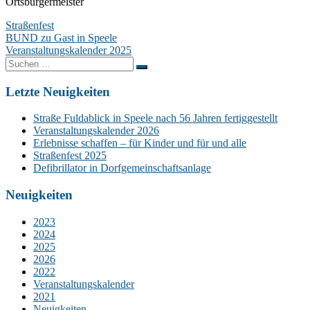
Ortsbürgermeister
Straßenfest
Beitragsnavigation
BUND zu Gast in Speele
Veranstaltungskalender 2025
Suchen
nach:
Letzte Neuigkeiten
Straße Fuldablick in Speele nach 56 Jahren fertiggestellt
Veranstaltungskalender 2026
Erlebnisse schaffen – für Kinder und für und alle
Straßenfest 2025
Defibrillator in Dorfgemeinschaftsanlage
Neuigkeiten
2023
2024
2025
2026
2022
Veranstaltungskalender
2021
Neuigkeiten