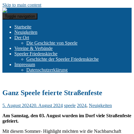
Skip to main content
Toggle navigation
Startseite
Neuigkeiten
Der Ort
Die Geschichte von Speele
Vereine & Verbände
Speeler Friedenskirche
Geschichte der Speeler Friedenskirche
Impressum
Datenschutzerklärung
Ganz Speele feierte Straßenfeste
5. August 2024
20. August 2024
speele
2024
,
Neuigkeiten
Am Samstag, den 03. August wurden im Dorf viele Straßenfeste
gefeiert.
Mit diesem Sommer- Highlight möchten wir die Nachbarschaft