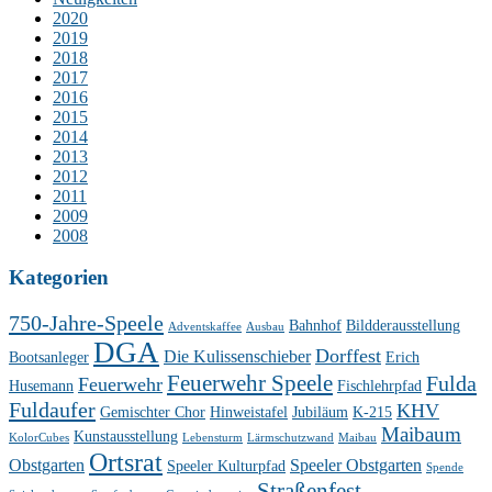
2020
2019
2018
2017
2016
2015
2014
2013
2012
2011
2009
2008
Kategorien
750-Jahre-Speele
Bahnhof
Bildderausstellung
Adventskaffee
Ausbau
DGA
Dorffest
Die Kulissenschieber
Bootsanleger
Erich
Feuerwehr Speele
Fulda
Feuerwehr
Husemann
Fischlehrpfad
Fuldaufer
KHV
Gemischter Chor
Hinweistafel
Jubiläum
K-215
Maibaum
Kunstausstellung
KolorCubes
Lebensturm
Lärmschutzwand
Maibau
Ortsrat
Obstgarten
Speeler Obstgarten
Speeler Kulturpfad
Spende
Straßenfest