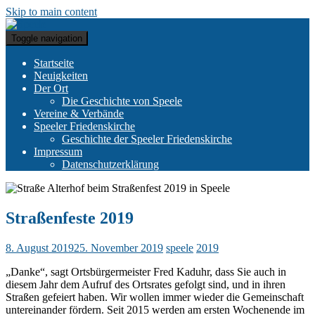
Skip to main content
Toggle navigation
Startseite
Neuigkeiten
Der Ort
Die Geschichte von Speele
Vereine & Verbände
Speeler Friedenskirche
Geschichte der Speeler Friedenskirche
Impressum
Datenschutzerklärung
Straßenfeste 2019
8. August 2019
25. November 2019
speele
2019
„Danke“, sagt Ortsbürgermeister Fred Kaduhr, dass Sie auch in
diesem Jahr dem Aufruf des Ortsrates gefolgt sind, und in ihren
Straßen gefeiert haben. Wir wollen immer wieder die Gemeinschaft
untereinander fördern. Seit 2015 werden am ersten Wochenende im