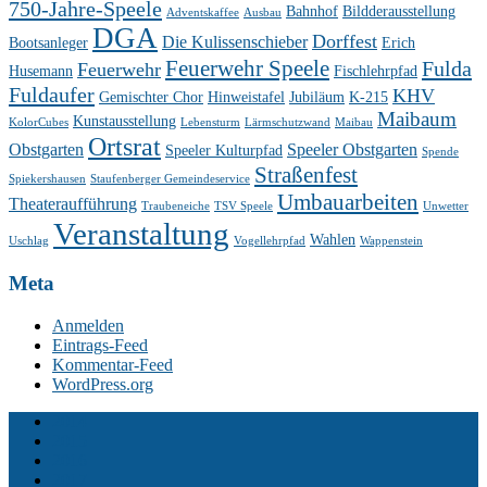
750-Jahre-Speele
Bahnhof
Bildderausstellung
Adventskaffee
Ausbau
DGA
Dorffest
Die Kulissenschieber
Bootsanleger
Erich
Feuerwehr Speele
Fulda
Feuerwehr
Husemann
Fischlehrpfad
Fuldaufer
KHV
Gemischter Chor
Hinweistafel
Jubiläum
K-215
Maibaum
Kunstausstellung
KolorCubes
Lebensturm
Lärmschutzwand
Maibau
Ortsrat
Obstgarten
Speeler Obstgarten
Speeler Kulturpfad
Spende
Straßenfest
Spiekershausen
Staufenberger Gemeindeservice
Umbauarbeiten
Theateraufführung
Traubeneiche
TSV Speele
Unwetter
Veranstaltung
Wahlen
Uschlag
Vogellehrpfad
Wappenstein
Meta
Anmelden
Eintrags-Feed
Kommentar-Feed
WordPress.org
2014
2015
2016
2017