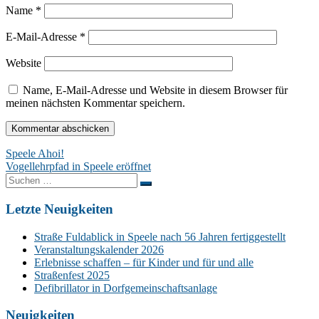
Name
*
E-Mail-Adresse
*
Website
Name, E-Mail-Adresse und Website in diesem Browser für
meinen nächsten Kommentar speichern.
Beitragsnavigation
Speele Ahoi!
Vogellehrpfad in Speele eröffnet
Suchen
nach:
Letzte Neuigkeiten
Straße Fuldablick in Speele nach 56 Jahren fertiggestellt
Veranstaltungskalender 2026
Erlebnisse schaffen – für Kinder und für und alle
Straßenfest 2025
Defibrillator in Dorfgemeinschaftsanlage
Neuigkeiten