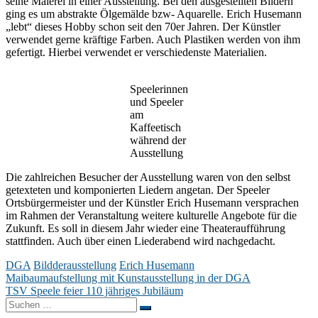
seine Malerei in einer Ausstellung. Bei den ausgestellten Bildern
ging es um abstrakte Ölgemälde bzw- Aquarelle. Erich Husemann
„lebt“ dieses Hobby schon seit den 70er Jahren. Der Künstler
verwendet gerne kräftige Farben. Auch Plastiken werden von ihm
gefertigt. Hierbei verwendet er verschiedenste Materialien.
Speelerinnen
und Speeler
am
Kaffeetisch
während der
Ausstellung
Die zahlreichen Besucher der Ausstellung waren von den selbst
getexteten und komponierten Liedern angetan. Der Speeler
Ortsbürgermeister und der Künstler Erich Husemann versprachen
im Rahmen der Veranstaltung weitere kulturelle Angebote für die
Zukunft. Es soll in diesem Jahr wieder eine Theateraufführung
stattfinden. Auch über einen Liederabend wird nachgedacht.
DGA
Bildderausstellung
Erich Husemann
Beitragsnavigation
Maibaumaufstellung mit Kunstausstellung in der DGA
TSV Speele feier 110 jähriges Jubiläum
Suchen
nach: