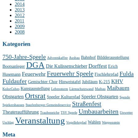
2014
2013
2012
2011
2009
2008
Kategorien
750-Jahre-Speele
Bahnhof
Bildderausstellung
Adventskaffee
Ausbau
DGA
Dorffest
Die Kulissenschieber
Bootsanleger
Erich
Feuerwehr Speele
Fulda
Feuerwehr
Husemann
Fischlehrpfad
Fuldaufer
KHV
Gemischter Chor
Hinweistafel
Jubiläum
K-215
Maibaum
Kunstausstellung
KolorCubes
Lebensturm
Lärmschutzwand
Maibau
Ortsrat
Obstgarten
Speeler Obstgarten
Speeler Kulturpfad
Spende
Straßenfest
Spiekershausen
Staufenberger Gemeindeservice
Umbauarbeiten
Theateraufführung
Traubeneiche
TSV Speele
Unwetter
Veranstaltung
Wahlen
Uschlag
Vogellehrpfad
Wappenstein
Meta