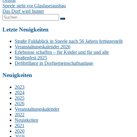
Ortsrat
Beitragsnavigation
Speele steht vor Glasfaserausbau
Das Dorf wird bunter
Suchen
nach:
Letzte Neuigkeiten
Straße Fuldablick in Speele nach 56 Jahren fertiggestellt
Veranstaltungskalender 2026
Erlebnisse schaffen – für Kinder und für und alle
Straßenfest 2025
Defibrillator in Dorfgemeinschaftsanlage
Neuigkeiten
2023
2024
2025
2026
Veranstaltungskalender
2022
Neuigkeiten
2021
2020
2019