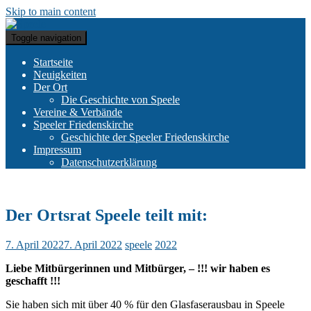
Skip to main content
Toggle navigation
Startseite
Neuigkeiten
Der Ort
Die Geschichte von Speele
Vereine & Verbände
Speeler Friedenskirche
Geschichte der Speeler Friedenskirche
Impressum
Datenschutzerklärung
Der Ortsrat Speele teilt mit:
7. April 2022
7. April 2022
speele
2022
Liebe Mitbürgerinnen und Mitbürger, – !!! wir haben es
geschafft !!!
Sie haben sich mit über 40 % für den Glasfaserausbau in Speele